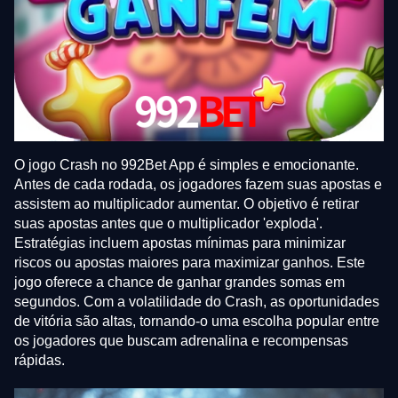
O jogo Crash no 992Bet App é simples e emocionante.
Antes de cada rodada, os jogadores fazem suas apostas e
assistem ao multiplicador aumentar. O objetivo é retirar
suas apostas antes que o multiplicador 'exploda'.
Estratégias incluem apostas mínimas para minimizar
riscos ou apostas maiores para maximizar ganhos. Este
jogo oferece a chance de ganhar grandes somas em
segundos. Com a volatilidade do Crash, as oportunidades
de vitória são altas, tornando-o uma escolha popular entre
os jogadores que buscam adrenalina e recompensas
rápidas.