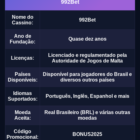
992Bet
Nome do
992Bet
Cassino:
Ano de
Quase dez anos
Fundação:
Licenciado e regulamentado pela
Licenças:
Autoridade de Jogos de Malta
Países
Disponível para jogadores do Brasil e
Disponíveis:
diversos outros países
Idiomas
Português, Inglês, Espanhol e mais
Suportados:
Moeda
Real Brasileiro (BRL) e várias outras
Aceita:
moedas
Código
BONUS2025
Promocional: