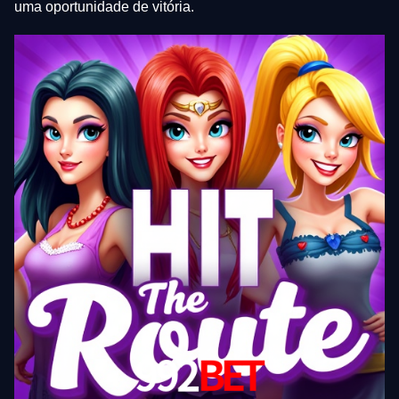
uma oportunidade de vitória.