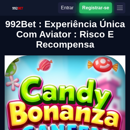
Entrar
Registrar-se
992Bet : Experiência Única
Com Aviator : Risco E
Recompensa