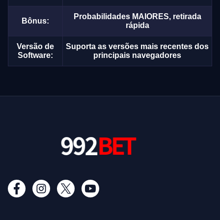
Probabilidades MAIORES, retirada
Bônus:
rápida
Versão de
Suporta as versões mais recentes dos
Software:
principais navegadores