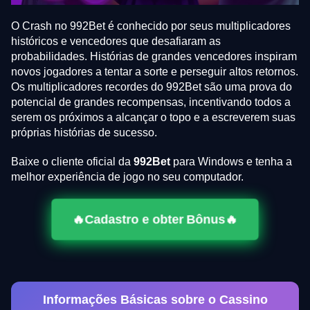
O Crash no 992Bet é conhecido por seus multiplicadores
históricos e vencedores que desafiaram as
probabilidades. Histórias de grandes vencedores inspiram
novos jogadores a tentar a sorte e perseguir altos retornos.
Os multiplicadores recordes do 992Bet são uma prova do
potencial de grandes recompensas, incentivando todos a
serem os próximos a alcançar o topo e a escreverem suas
próprias histórias de sucesso.
Baixe o cliente oficial da
992Bet
para Windows e tenha a
melhor experiência de jogo no seu computador.
🔥Cadastro e obter Bônus🔥
Informações Básicas sobre o Cassino