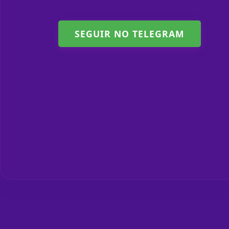
SEGUIR NO TELEGRAM