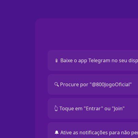
📱 Baixe o app Telegram no seu disp
🔍 Procure por "@800JogoOficial"
👆 Toque em "Entrar" ou "Join"
🔔 Ative as notificações para não p