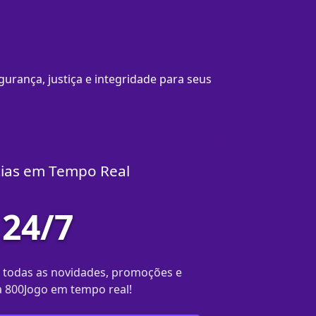
urança, justiça e integridade para seus
cias em Tempo Real
24/7
e todas as novidades, promoções e
a 800Jogo em tempo real!