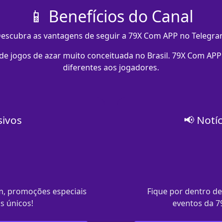
📱 Benefícios do Canal
escubra as vantagens de seguir a 79X Com APP no Telegr
e jogos de azar muito conceituada no Brasil. 79X Com AP
diferentes aos jogadores.
sivos
📢 Notí
m, promoções especiais
Fique por dentro d
s únicos!
eventos da 7