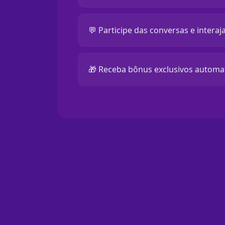
💬 Participe das conversas e interaj
🎁 Receba bônus exclusivos autom