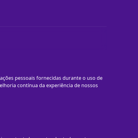
ações pessoais fornecidas durante o uso de
elhoria contínua da experiência de nossos