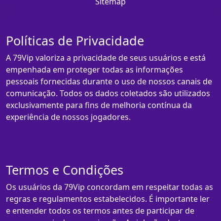
Sitemap
Políticas de Privacidade
A 79Vip valoriza a privacidade de seus usuários e está
empenhada em proteger todas as informações
pessoais fornecidas durante o uso de nossos canais de
comunicação. Todos os dados coletados são utilizados
exclusivamente para fins de melhoria contínua da
experiência de nossos jogadores.
Termos e Condições
Os usuários da 79Vip concordam em respeitar todas as
regras e regulamentos estabelecidos. É importante ler
e entender todos os termos antes de participar de