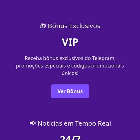
🎁 Bônus Exclusivos
VIP
Receba bônus exclusivos do Telegram,
promoções especiais e códigos promocionais
únicos!
Ver Bônus
📢 Notícias em Tempo Real
24/7