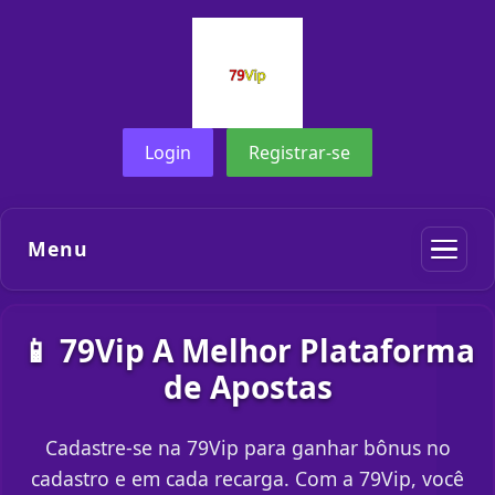
Login
Registrar-se
Menu
📱 79Vip A Melhor Plataforma
de Apostas
Cadastre-se na 79Vip para ganhar bônus no
cadastro e em cada recarga. Com a 79Vip, você