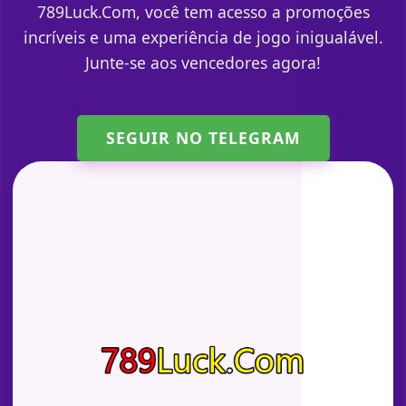
789Luck.Com, você tem acesso a promoções
incríveis e uma experiência de jogo inigualável.
Junte-se aos vencedores agora!
SEGUIR NO TELEGRAM