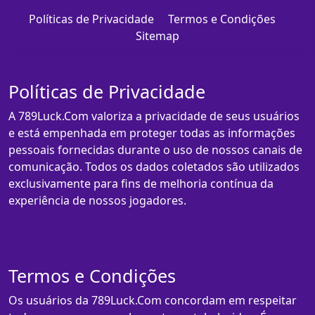
Políticas de Privacidade
Termos e Condições
Sitemap
Políticas de Privacidade
A 789Luck.Com valoriza a privacidade de seus usuários
e está empenhada em proteger todas as informações
pessoais fornecidas durante o uso de nossos canais de
comunicação. Todos os dados coletados são utilizados
exclusivamente para fins de melhoria contínua da
experiência de nossos jogadores.
Termos e Condições
Os usuários da 789Luck.Com concordam em respeitar