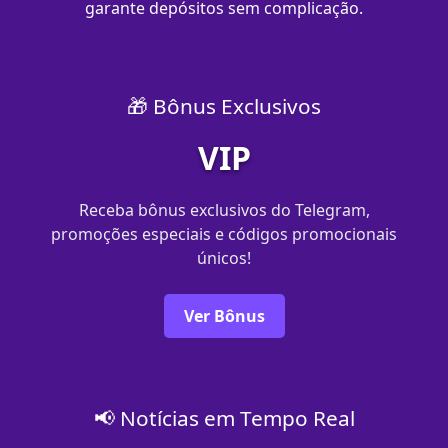
garante depósitos sem complicação.
🎁 Bônus Exclusivos
VIP
Receba bônus exclusivos do Telegram,
promoções especiais e códigos promocionais
únicos!
Ver Bônus
📢 Notícias em Tempo Real