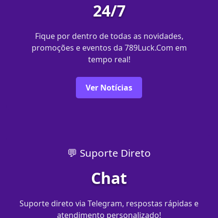
24/7
Fique por dentro de todas as novidades,
promoções e eventos da 789Luck.Com em
tempo real!
Ver Notícias
💬 Suporte Direto
Chat
Suporte direto via Telegram, respostas rápidas e
atendimento personalizado!