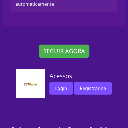
automaticamente
SEGUIR AGORA
Acessos
Login
Registrar-se