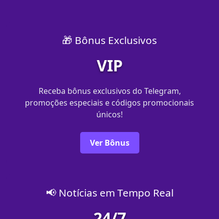
🎁 Bônus Exclusivos
VIP
Receba bônus exclusivos do Telegram,
promoções especiais e códigos promocionais
únicos!
Ver Bônus
📢 Notícias em Tempo Real
24/7