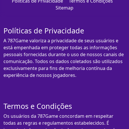
Políticas de Privacidade
Termos e Condições
Sitemap
Políticas de Privacidade
A 787Game valoriza a privacidade de seus usuários e
está empenhada em proteger todas as informações
pessoais fornecidas durante o uso de nossos canais de
comunicação. Todos os dados coletados são utilizados
exclusivamente para fins de melhoria contínua da
experiência de nossos jogadores.
Termos e Condições
Os usuários da 787Game concordam em respeitar
todas as regras e regulamentos estabelecidos. É