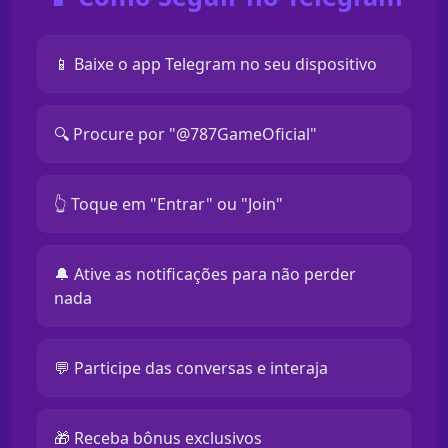
📱 Baixe o app Telegram no seu dispositivo
🔍 Procure por "@787GameOficial"
👆 Toque em "Entrar" ou "Join"
🔔 Ative as notificações para não perder
nada
💬 Participe das conversas e interaja
🎁 Receba bônus exclusivos