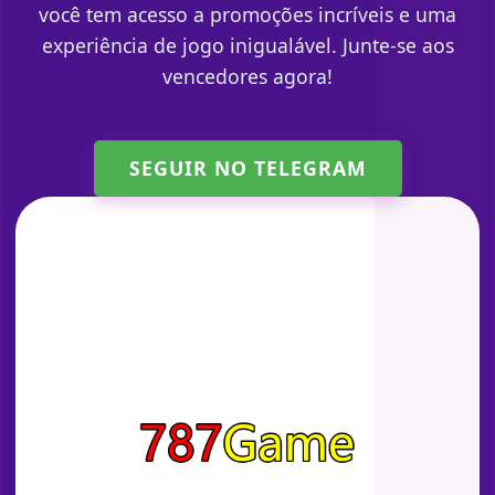
você tem acesso a promoções incríveis e uma
experiência de jogo inigualável. Junte-se aos
vencedores agora!
SEGUIR NO TELEGRAM