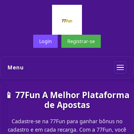
Login
Registrar-se
Menu
📱 77Fun A Melhor Plataforma
de Apostas
Cadastre-se na 77Fun para ganhar bônus no
cadastro e em cada recarga. Com a 77Fun, você