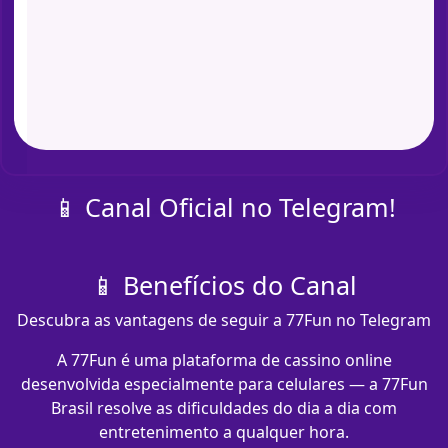
📱 Canal Oficial no Telegram!
📱 Benefícios do Canal
Descubra as vantagens de seguir a 77Fun no Telegram
A 77Fun é uma plataforma de cassino online
desenvolvida especialmente para celulares — a 77Fun
Brasil resolve as dificuldades do dia a dia com
entretenimento a qualquer hora.