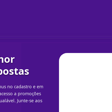
hor
postas
nus no cadastro e em
 acesso a promoções
ualável. Junte-se aos