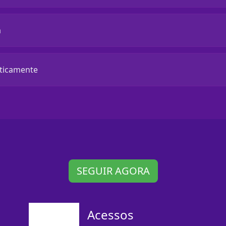
a
aticamente
SEGUIR AGORA
Acessos