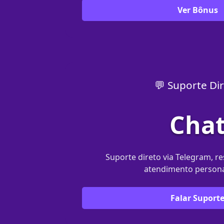
Ver Bônus
💬 Suporte Di
Cha
Suporte direto via Telegram, r
atendimento persona
Falar Suport