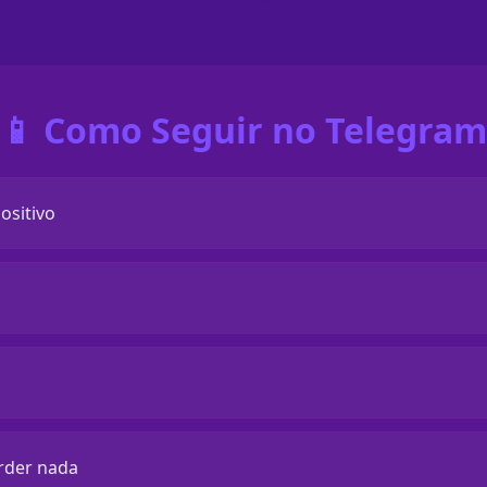
📱 Como Seguir no Telegram
ositivo
erder nada