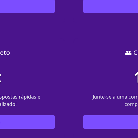
reto
👥 
t
espostas rápidas e
Junte-se a uma com
lizado!
compa
e