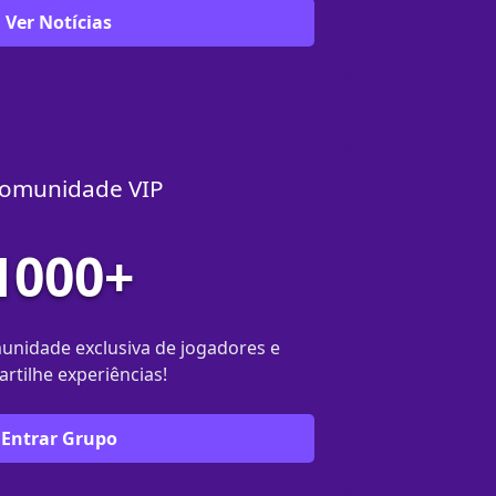
Ver Notícias
Comunidade VIP
1000+
unidade exclusiva de jogadores e
rtilhe experiências!
Entrar Grupo