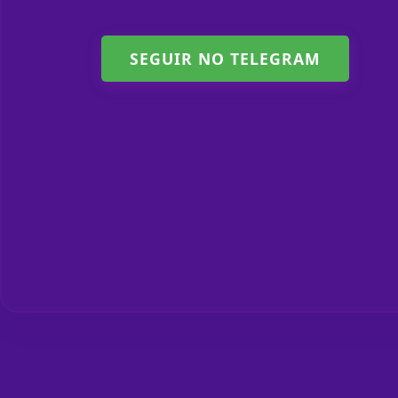
SEGUIR NO TELEGRAM