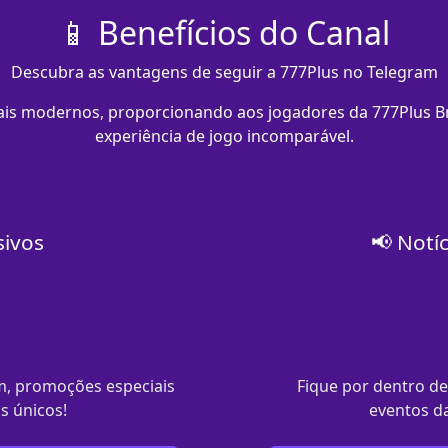
📱 Benefícios do Canal
Descubra as vantagens de seguir a 777Plus no Telegram
ais modernos, proporcionando aos jogadores da 777Plus Bra
experiência de jogo incomparável.
sivos
📢 Notí
m, promoções especiais
Fique por dentro d
s únicos!
eventos d