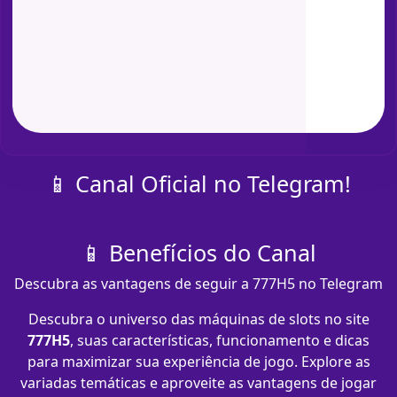
📱 Canal Oficial no Telegram!
📱 Benefícios do Canal
Descubra as vantagens de seguir a 777H5 no Telegram
Descubra o universo das máquinas de slots no site
777H5
, suas características, funcionamento e dicas
para maximizar sua experiência de jogo. Explore as
variadas temáticas e aproveite as vantagens de jogar