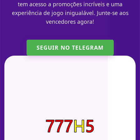
tem acesso a promoções incríveis e uma
experiência de jogo inigualável. Junte-se aos
vencedores agora!
SEGUIR NO TELEGRAM