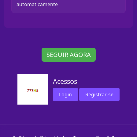
automaticamente
SEGUIR AGORA
Acessos
Login
Registrar-se