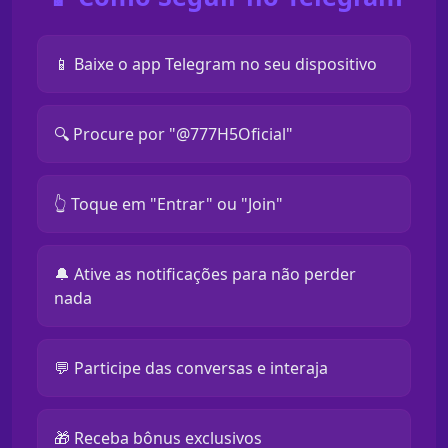
📱 Baixe o app Telegram no seu dispositivo
🔍 Procure por "@777H5Oficial"
👆 Toque em "Entrar" ou "Join"
🔔 Ative as notificações para não perder
nada
💬 Participe das conversas e interaja
🎁 Receba bônus exclusivos