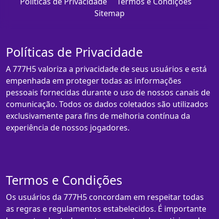
Políticas de Privacidade
Termos e Condições
Sitemap
Políticas de Privacidade
A 777H5 valoriza a privacidade de seus usuários e está
empenhada em proteger todas as informações
pessoais fornecidas durante o uso de nossos canais de
comunicação. Todos os dados coletados são utilizados
exclusivamente para fins de melhoria contínua da
experiência de nossos jogadores.
Termos e Condições
Os usuários da 777H5 concordam em respeitar todas
as regras e regulamentos estabelecidos. É importante