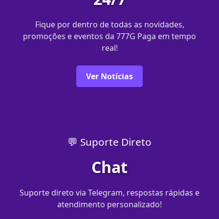
Fique por dentro de todas as novidades,
promoções e eventos da 777G Paga em tempo
real!
Ver Notícias
💬 Suporte Direto
Chat
Suporte direto via Telegram, respostas rápidas e
atendimento personalizado!