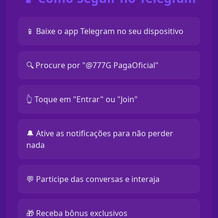
📱 Baixe o app Telegram no seu dispositivo
🔍 Procure por "@777G PagaOficial"
👆 Toque em "Entrar" ou "Join"
🔔 Ative as notificações para não perder
nada
💬 Participe das conversas e interaja
🎁 Receba bônus exclusivos