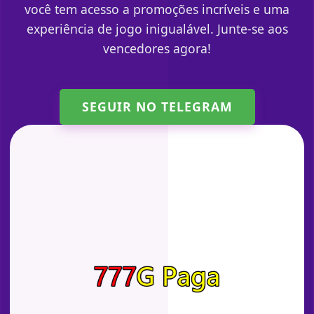
você tem acesso a promoções incríveis e uma
experiência de jogo inigualável. Junte-se aos
vencedores agora!
SEGUIR NO TELEGRAM