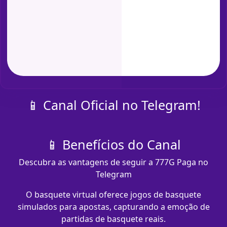
📱 Canal Oficial no Telegram!
📱 Benefícios do Canal
Descubra as vantagens de seguir a 777G Paga no
Telegram
O basquete virtual oferece jogos de basquete
simulados para apostas, capturando a emoção de
partidas de basquete reais.