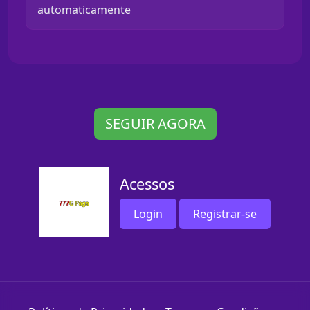
automaticamente
SEGUIR AGORA
Acessos
Login
Registrar-se