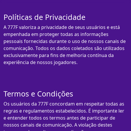
Políticas de Privacidade
A 777F valoriza a privacidade de seus usuários e está
empenhada em proteger todas as informações
pessoais fornecidas durante o uso de nossos canais de
comunicação. Todos os dados coletados são utilizados
exclusivamente para fins de melhoria contínua da
experiência de nossos jogadores.
Termos e Condições
Os usuários da 777F concordam em respeitar todas as
regras e regulamentos estabelecidos. É importante ler
e entender todos os termos antes de participar de
nossos canais de comunicação. A violação destes