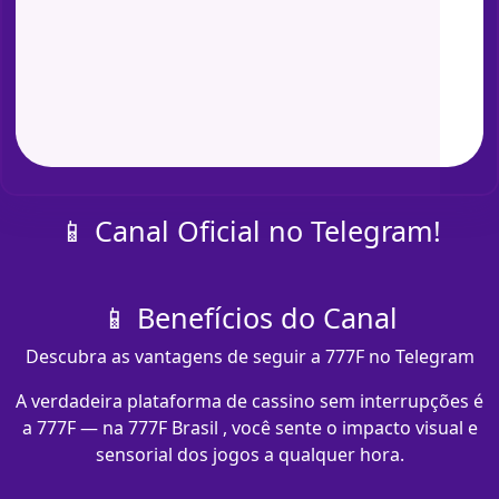
📱 Canal Oficial no Telegram!
📱 Benefícios do Canal
Descubra as vantagens de seguir a 777F no Telegram
A verdadeira plataforma de cassino sem interrupções é
a 777F — na 777F Brasil , você sente o impacto visual e
sensorial dos jogos a qualquer hora.