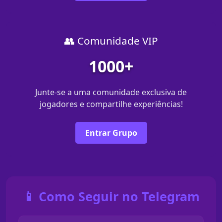
👥 Comunidade VIP
1000+
Junte-se a uma comunidade exclusiva de
jogadores e compartilhe experiências!
Entrar Grupo
📱 Como Seguir no Telegram