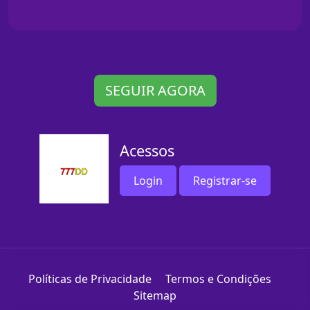
SEGUIR AGORA
Acessos
Login
Registrar-se
Políticas de Privacidade
Termos e Condições
Sitemap