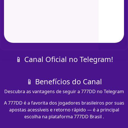
📱 Canal Oficial no Telegram!
📱 Benefícios do Canal
Descubra as vantagens de seguir a 777DD no Telegram
A 777DD é a favorita dos jogadores brasileiros por suas
apostas acessíveis e retorno rápido — é a principal
escolha na plataforma 777DD Brasil .