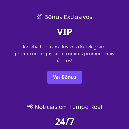
🎁 Bônus Exclusivos
VIP
Receba bônus exclusivos do Telegram,
promoções especiais e códigos promocionais
únicos!
Ver Bônus
📢 Notícias em Tempo Real
24/7