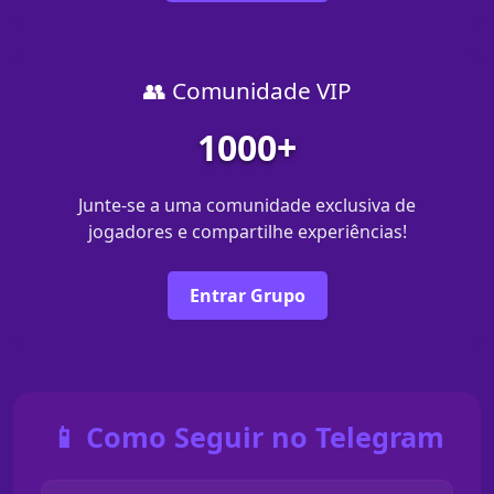
👥 Comunidade VIP
1000+
Junte-se a uma comunidade exclusiva de
jogadores e compartilhe experiências!
Entrar Grupo
📱 Como Seguir no Telegram