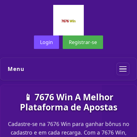
Login
Registrar-se
Menu
📱 7676 Win A Melhor
Plataforma de Apostas
Cadastre-se na 7676 Win para ganhar bônus no
cadastro e em cada recarga. Com a 7676 Win,