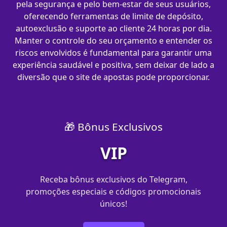
pela segurança e pelo bem-estar de seus usuários,
oferecendo ferramentas de limite de depósito,
autoexclusão e suporte ao cliente 24 horas por dia.
Manter o controle do seu orçamento e entender os
riscos envolvidos é fundamental para garantir uma
experiência saudável e positiva, sem deixar de lado a
diversão que o site de apostas pode proporcionar.
🎁 Bônus Exclusivos
VIP
Receba bônus exclusivos do Telegram,
promoções especiais e códigos promocionais
únicos!