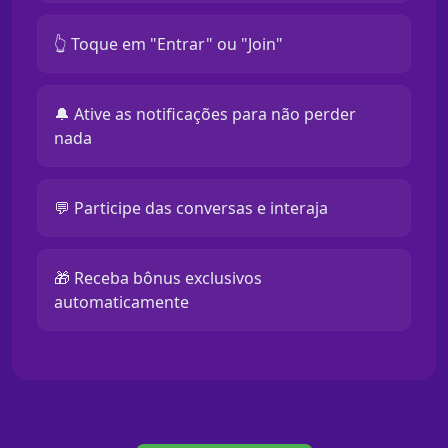
👆 Toque em "Entrar" ou "Join"
🔔 Ative as notificações para não perder
nada
💬 Participe das conversas e interaja
🎁 Receba bônus exclusivos
automaticamente