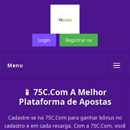
Login
Registrar-se
Menu
📱 75C.Com A Melhor
Plataforma de Apostas
Cadastre-se na 75C.Com para ganhar bônus no
cadastro e em cada recarga. Com a 75C.Com, você