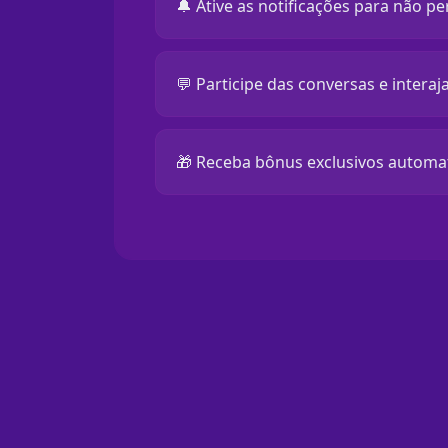
🔔 Ative as notificações para não p
💬 Participe das conversas e interaj
🎁 Receba bônus exclusivos autom