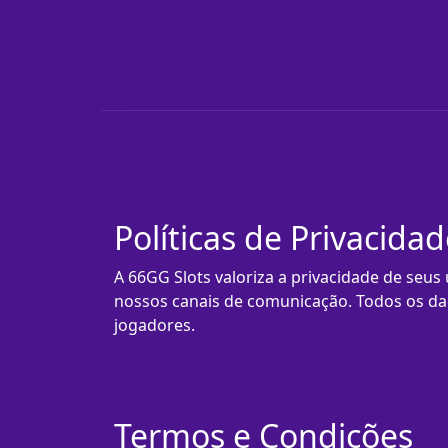
Políticas de Privacida
A 66GG Slots valoriza a privacidade de seu
nossos canais de comunicação. Todos os dad
jogadores.
Termos e Condições