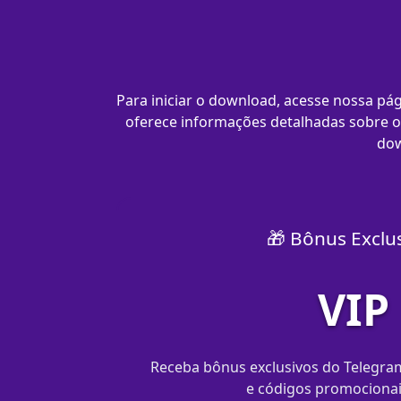
Para iniciar o download, acesse nossa pág
oferece informações detalhadas sobre o c
dow
🎁 Bônus Exclu
VIP
Receba bônus exclusivos do Telegra
e códigos promocionai