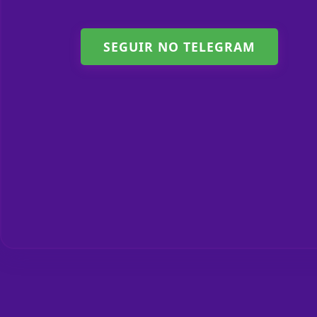
SEGUIR NO TELEGRAM