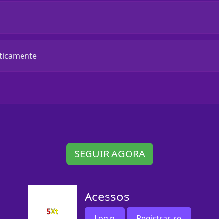
a
aticamente
SEGUIR AGORA
Acessos
Login
Registrar-se