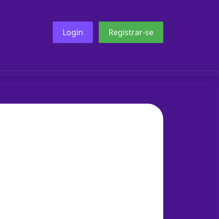
Login
Registrar-se