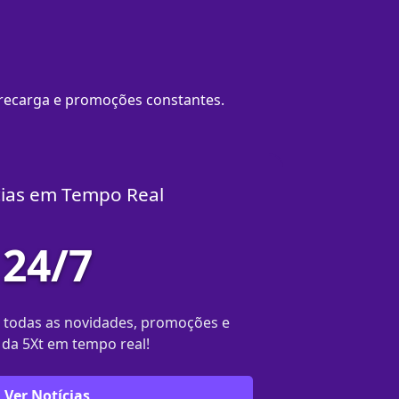
e recarga e promoções constantes.
cias em Tempo Real
24/7
e todas as novidades, promoções e
 da 5Xt em tempo real!
Ver Notícias