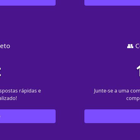
reto
👥 
t
espostas rápidas e
Junte-se a uma com
lizado!
compa
e