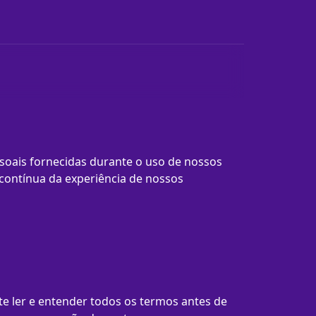
soais fornecidas durante o uso de nossos
 contínua da experiência de nossos
e ler e entender todos os termos antes de