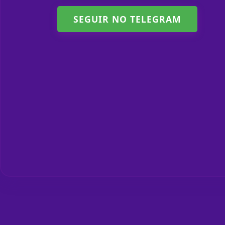
SEGUIR NO TELEGRAM