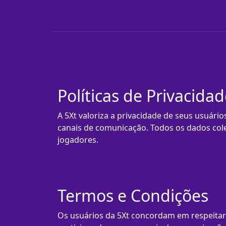
Políticas de Privacida
A 5Xt valoriza a privacidade de seus usuár
canais de comunicação. Todos os dados cole
jogadores.
Termos e Condições
Os usuários da 5Xt concordam em respeitar 