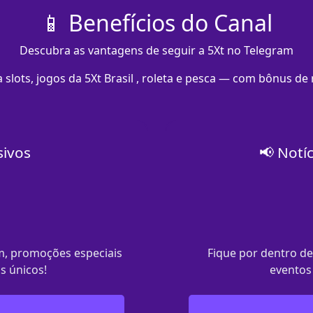
📱 Benefícios do Canal
Descubra as vantagens de seguir a 5Xt no Telegram
a slots, jogos da 5Xt Brasil , roleta e pesca — com bônus d
sivos
📢 Notí
m, promoções especiais
Fique por dentro d
s únicos!
eventos