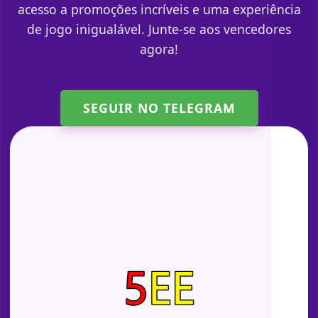
acesso a promoções incríveis e uma experiência
de jogo inigualável. Junte-se aos vencedores
agora!
SEGUIR NO TELEGRAM