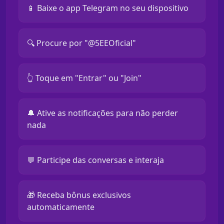
📱 Baixe o app Telegram no seu dispositivo
🔍 Procure por "@5EEOficial"
👆 Toque em "Entrar" ou "Join"
🔔 Ative as notificações para não perder
nada
💬 Participe das conversas e interaja
🎁 Receba bônus exclusivos
automaticamente