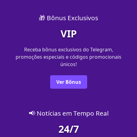
🎁 Bônus Exclusivos
VIP
Receba bônus exclusivos do Telegram,
promoções especiais e códigos promocionais
únicos!
Ver Bônus
📢 Notícias em Tempo Real
24/7