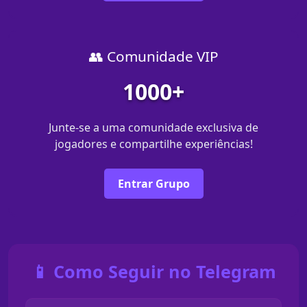
👥 Comunidade VIP
1000+
Junte-se a uma comunidade exclusiva de
jogadores e compartilhe experiências!
Entrar Grupo
📱 Como Seguir no Telegram