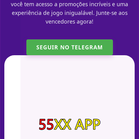
você tem acesso a promoções incríveis e uma
experiência de jogo inigualável. Junte-se aos
vencedores agora!
SEGUIR NO TELEGRAM