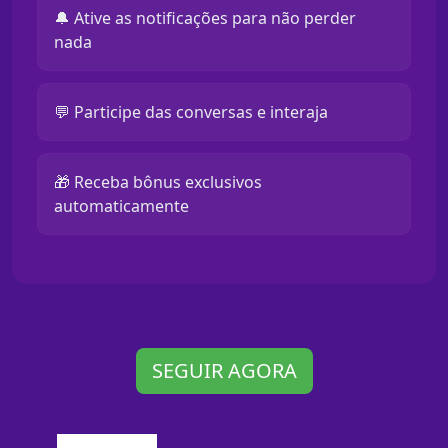
🔔 Ative as notificações para não perder
nada
💬 Participe das conversas e interaja
🎁 Receba bônus exclusivos
automaticamente
SEGUIR AGORA