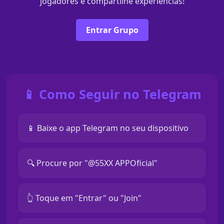
jogadores e compartilhe experiências!
Entrar Grupo
📱 Como Seguir no Telegram
📱 Baixe o app Telegram no seu dispositivo
🔍 Procure por "@55XX APPOficial"
👆 Toque em "Entrar" ou "Join"