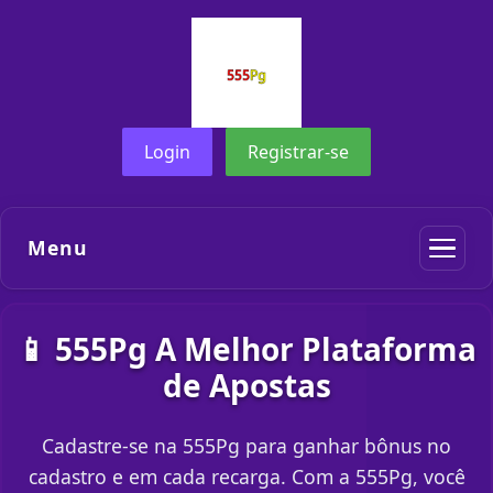
Login
Registrar-se
Menu
📱 555Pg A Melhor Plataforma
de Apostas
Cadastre-se na 555Pg para ganhar bônus no
cadastro e em cada recarga. Com a 555Pg, você