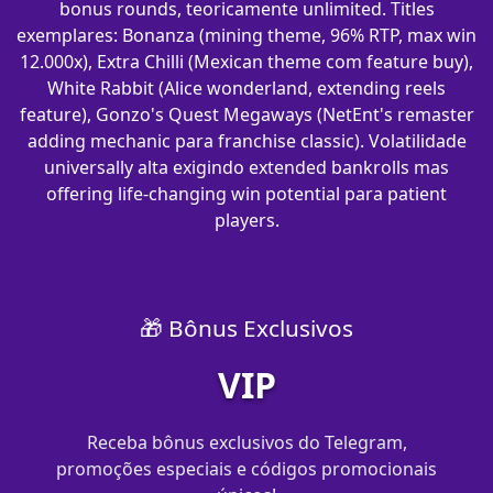
bonus rounds, teoricamente unlimited. Titles
exemplares: Bonanza (mining theme, 96% RTP, max win
12.000x), Extra Chilli (Mexican theme com feature buy),
White Rabbit (Alice wonderland, extending reels
feature), Gonzo's Quest Megaways (NetEnt's remaster
adding mechanic para franchise classic). Volatilidade
universally alta exigindo extended bankrolls mas
offering life-changing win potential para patient
players.
🎁 Bônus Exclusivos
VIP
Receba bônus exclusivos do Telegram,
promoções especiais e códigos promocionais