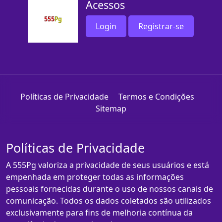
Acessos
Login
Registrar-se
Políticas de Privacidade
Termos e Condições
Sitemap
Políticas de Privacidade
A 555Pg valoriza a privacidade de seus usuários e está
empenhada em proteger todas as informações
pessoais fornecidas durante o uso de nossos canais de
comunicação. Todos os dados coletados são utilizados
exclusivamente para fins de melhoria contínua da