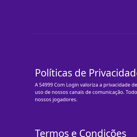
Políticas de Privacida
A 54999 Com Login valoriza a privacidade 
uso de nossos canais de comunicação. Todos
nossos jogadores.
Termos e Condições