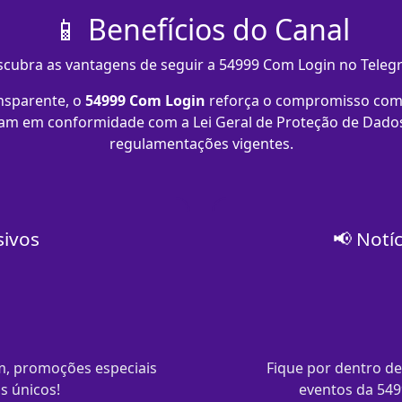
📱 Benefícios do Canal
cubra as vantagens de seguir a 54999 Com Login no Tele
nsparente, o
54999 Com Login
reforça o compromisso com 
ejam em conformidade com a Lei Geral de Proteção de Dados
regulamentações vigentes.
sivos
📢 Notí
m, promoções especiais
Fique por dentro d
s únicos!
eventos da 549