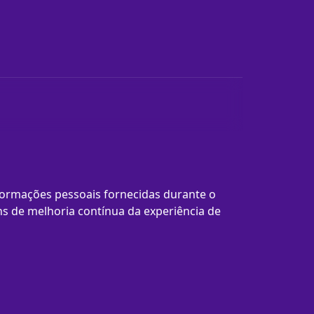
formações pessoais fornecidas durante o
ns de melhoria contínua da experiência de