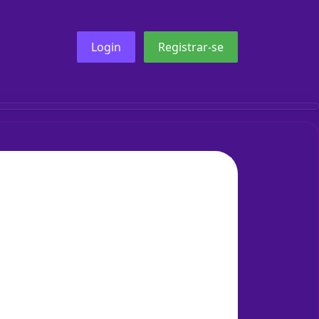
Login
Registrar-se