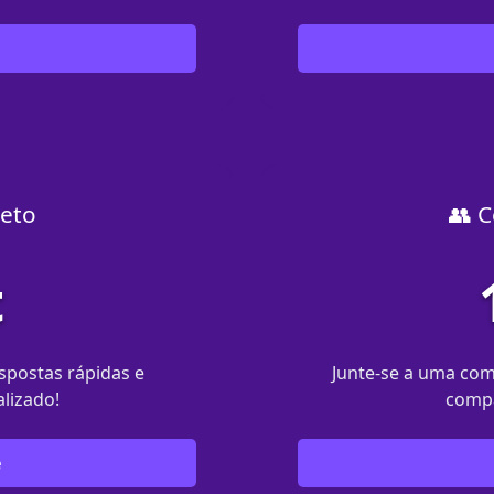
reto
👥 
t
espostas rápidas e
Junte-se a uma com
lizado!
compa
e