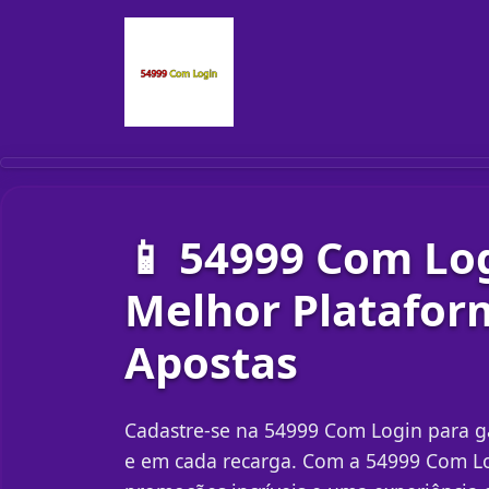
📱 54999 Com Lo
Melhor Platafor
Apostas
Cadastre-se na 54999 Com Login para g
e em cada recarga. Com a 54999 Com Lo