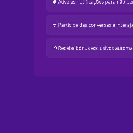
🔔 Ative as notificações para não p
💬 Participe das conversas e interaj
🎁 Receba bônus exclusivos autom