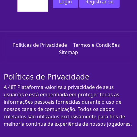
Login
Registrar-se
Políticas de Privacidade
Termos e Condições
Sitemap
Políticas de Privacidade
A 48T Plataforma valoriza a privacidade de seus
usuários e está empenhada em proteger todas as
informações pessoais fornecidas durante o uso de
nossos canais de comunicação. Todos os dados
coletados são utilizados exclusivamente para fins de
melhoria contínua da experiência de nossos jogadores.