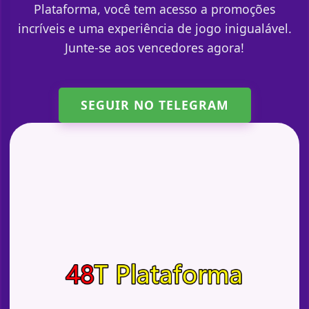
Plataforma, você tem acesso a promoções
incríveis e uma experiência de jogo inigualável.
Junte-se aos vencedores agora!
SEGUIR NO TELEGRAM