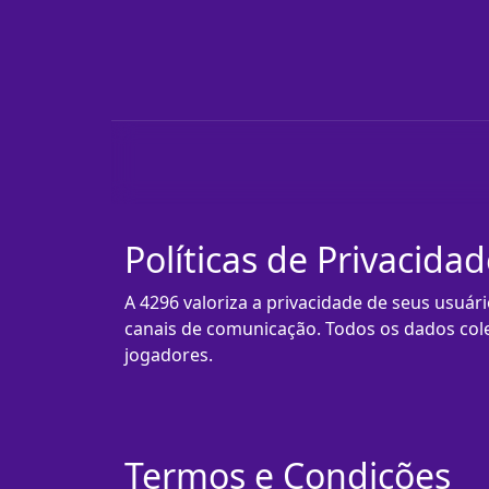
Políticas de Privacida
A 4296 valoriza a privacidade de seus usuá
canais de comunicação. Todos os dados cole
jogadores.
Termos e Condições