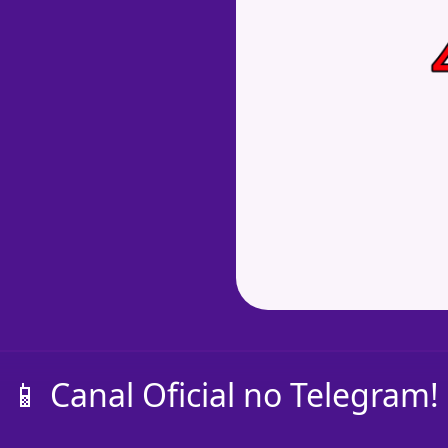
📱 Canal Oficial no Telegram!