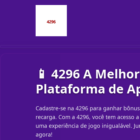
📱 4296 A Melhor
Plataforma de A
Cadastre-se na 4296 para ganhar bônus
recarga. Com a 4296, você tem acesso a
uma experiência de jogo inigualável. J
agora!