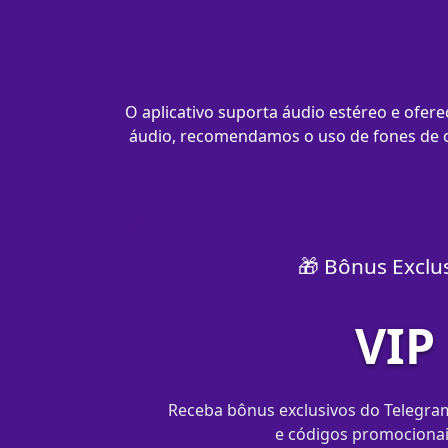
O aplicativo suporta áudio estéreo e ofer
áudio, recomendamos o uso de fones de ou
🎁 Bônus Exclu
VIP
Receba bônus exclusivos do Telegra
e códigos promocionai