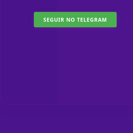
SEGUIR NO TELEGRAM