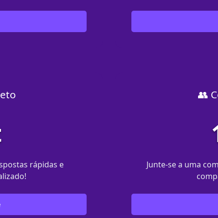
reto
👥 
t
espostas rápidas e
Junte-se a uma com
lizado!
compa
e