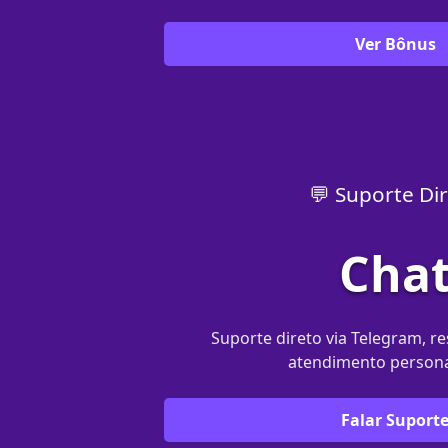
Ver Bônus
💬 Suporte Di
Cha
Suporte direto via Telegram, r
atendimento persona
Falar Suport