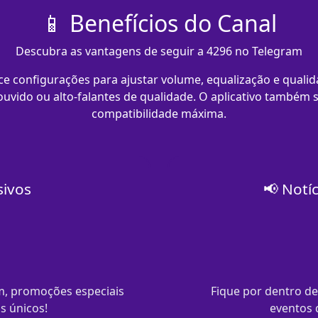
📱 Benefícios do Canal
Descubra as vantagens de seguir a 4296 no Telegram
ece configurações para ajustar volume, equalização e qualid
vido ou alto-falantes de qualidade. O aplicativo também 
compatibilidade máxima.
sivos
📢 Notí
m, promoções especiais
Fique por dentro d
s únicos!
eventos 