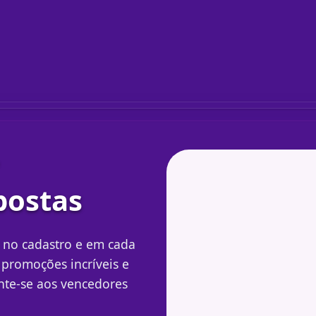
postas
 no cadastro e em cada
 promoções incríveis e
unte-se aos vencedores