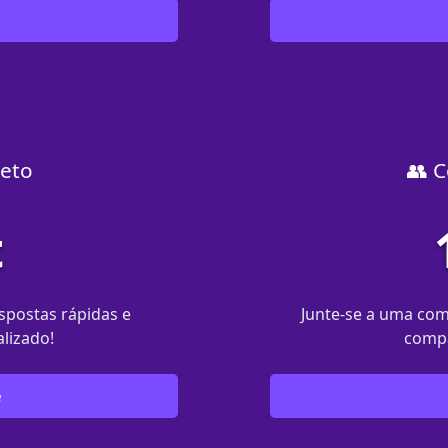
reto
👥 
t
espostas rápidas e
Junte-se a uma com
lizado!
compa
e