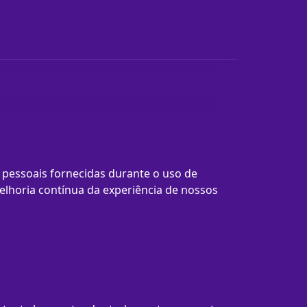
 pessoais fornecidas durante o uso de
elhoria contínua da experiência de nossos