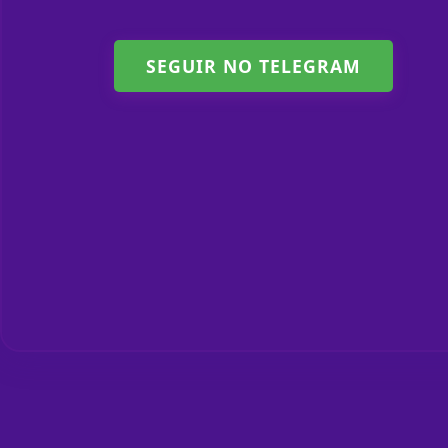
SEGUIR NO TELEGRAM