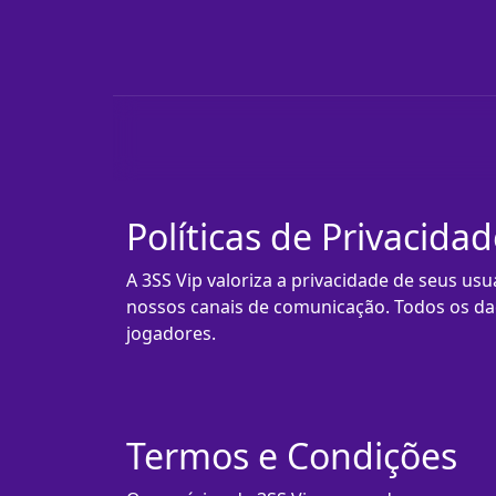
Políticas de Privacida
A 3SS Vip valoriza a privacidade de seus u
nossos canais de comunicação. Todos os dad
jogadores.
Termos e Condições