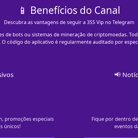
📱 Benefícios do Canal
Descubra as vantagens de seguir a 3SS Vip no Telegram
es de bots ou sistemas de mineração de criptomoedas. Tod
. O código do aplicativo é regularmente auditado por espe
sivos
📢 Notí
m, promoções especiais
Fique por dentro d
s únicos!
eventos d