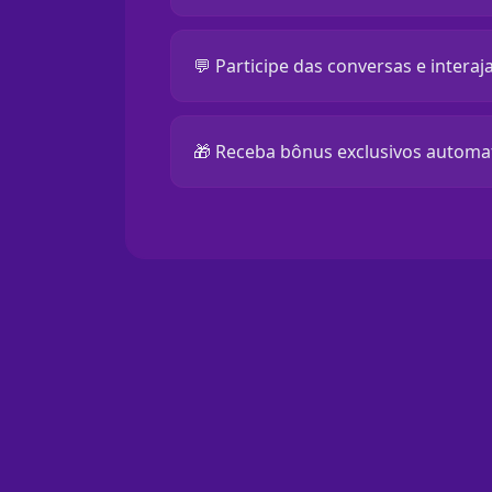
💬 Participe das conversas e interaj
🎁 Receba bônus exclusivos autom