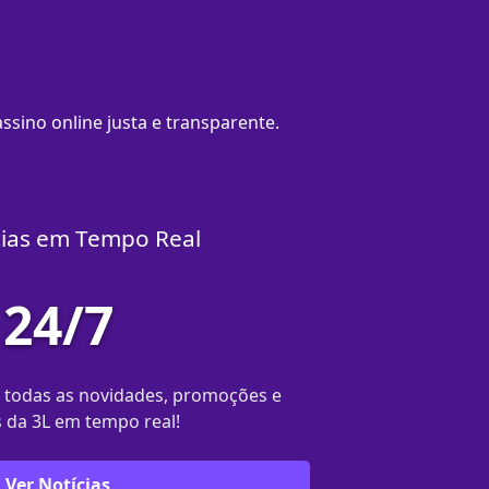
ssino online justa e transparente.
cias em Tempo Real
24/7
e todas as novidades, promoções e
 da 3L em tempo real!
Ver Notícias