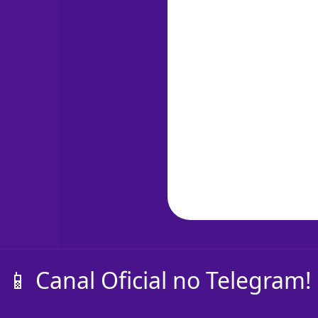
📱 Canal Oficial no Telegram!