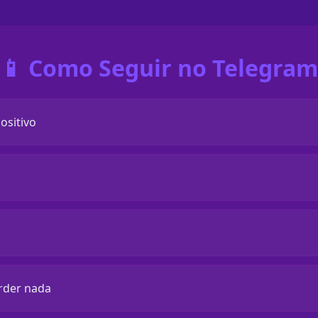
📱 Como Seguir no Telegram
ositivo
erder nada