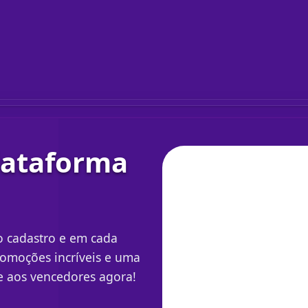
lataforma
o cadastro e em cada
romoções incríveis e uma
se aos vencedores agora!