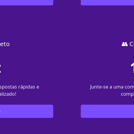
reto
👥 
t
espostas rápidas e
Junte-se a uma com
lizado!
compa
e