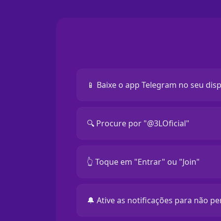
📱 Baixe o app Telegram no seu disp
🔍 Procure por "@3LOficial"
👆 Toque em "Entrar" ou "Join"
🔔 Ative as notificações para não p