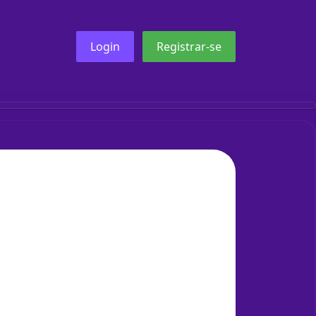
Login
Registrar-se