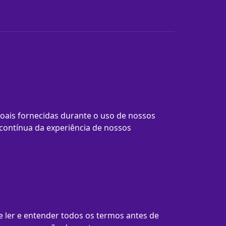
oais fornecidas durante o uso de nossos
 contínua da experiência de nossos
 ler e entender todos os termos antes de