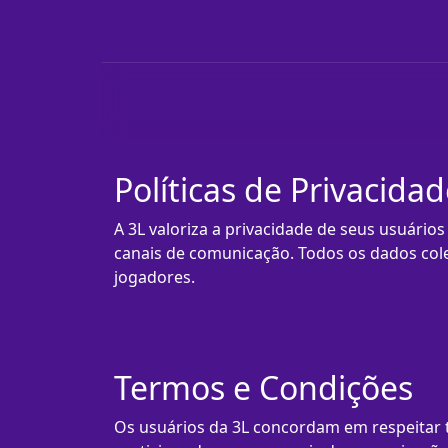
Políticas de Privacida
A 3L valoriza a privacidade de seus usuári
canais de comunicação. Todos os dados cole
jogadores.
Termos e Condições
Os usuários da 3L concordam em respeitar t