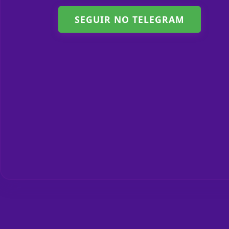
SEGUIR NO TELEGRAM