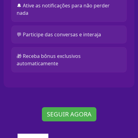
🔔 Ative as notificações para não perder
nada
💬 Participe das conversas e interaja
🎁 Receba bônus exclusivos
automaticamente
SEGUIR AGORA