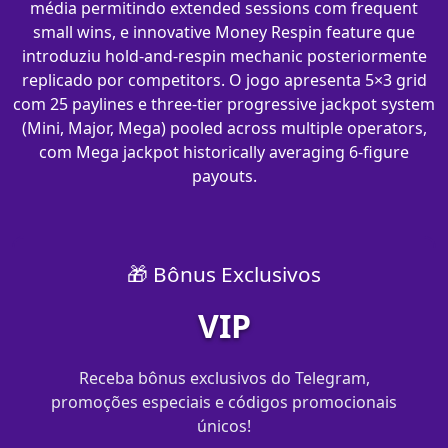
média permitindo extended sessions com frequent
small wins, e innovative Money Respin feature que
introduziu hold-and-respin mechanic posteriormente
replicado por competitors. O jogo apresenta 5×3 grid
com 25 paylines e three-tier progressive jackpot system
(Mini, Major, Mega) pooled across multiple operators,
com Mega jackpot historically averaging 6-figure
payouts.
🎁 Bônus Exclusivos
VIP
Receba bônus exclusivos do Telegram,
promoções especiais e códigos promocionais
únicos!