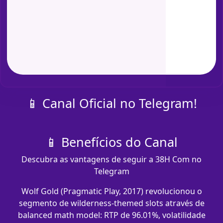
📱 Canal Oficial no Telegram!
📱 Benefícios do Canal
Descubra as vantagens de seguir a 38H Com no
Telegram
Wolf Gold (Pragmatic Play, 2017) revolucionou o
segmento de wilderness-themed slots através de
balanced math model: RTP de 96.01%, volatilidade