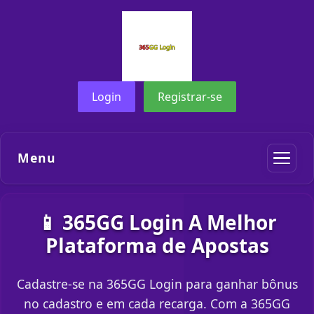
Login
Registrar-se
Menu
📱 365GG Login A Melhor
Plataforma de Apostas
Cadastre-se na 365GG Login para ganhar bônus
no cadastro e em cada recarga. Com a 365GG