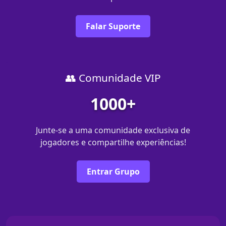
Falar Suporte
👥 Comunidade VIP
1000+
Junte-se a uma comunidade exclusiva de
jogadores e compartilhe experiências!
Entrar Grupo