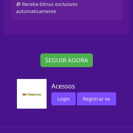
🎁 Receba bônus exclusivos
automaticamente
SEGUIR AGORA
Acessos
Login
Registrar-se