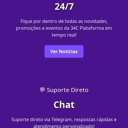
24/7
Fique por dentro de todas as novidades,
promoções e eventos da 34C Plataforma em
tempo real!
Ver Notícias
💬 Suporte Direto
Chat
Suporte direto via Telegram, respostas rápidas e
atendimento personalizado!