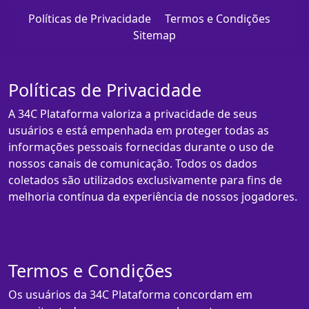
Políticas de Privacidade
Termos e Condições
Sitemap
Políticas de Privacidade
A 34C Plataforma valoriza a privacidade de seus
usuários e está empenhada em proteger todas as
informações pessoais fornecidas durante o uso de
nossos canais de comunicação. Todos os dados
coletados são utilizados exclusivamente para fins de
melhoria contínua da experiência de nossos jogadores.
Termos e Condições
Os usuários da 34C Plataforma concordam em