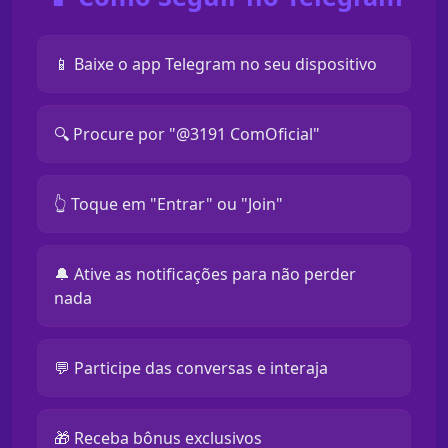
📱 Baixe o app Telegram no seu dispositivo
🔍 Procure por "@3191 ComOficial"
👆 Toque em "Entrar" ou "Join"
🔔 Ative as notificações para não perder
nada
💬 Participe das conversas e interaja
🎁 Receba bônus exclusivos