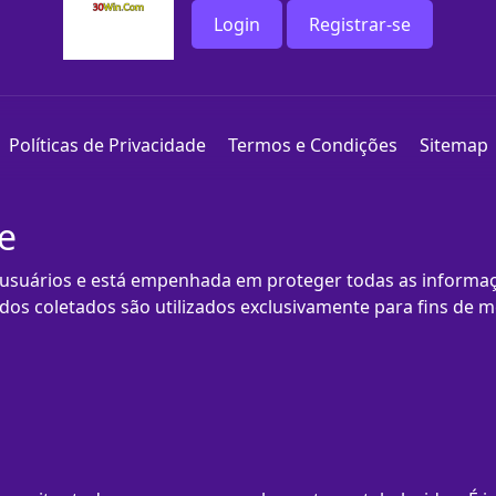
Login
Registrar-se
Políticas de Privacidade
Termos e Condições
Sitemap
de
s usuários e está empenhada em proteger todas as informaç
os coletados são utilizados exclusivamente para fins de m