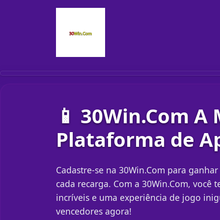
📱 30Win.Com A 
Plataforma de A
Cadastre-se na 30Win.Com para ganhar
cada recarga. Com a 30Win.Com, você 
incríveis e uma experiência de jogo inig
vencedores agora!