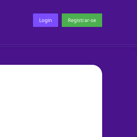
Login
Registrar-se