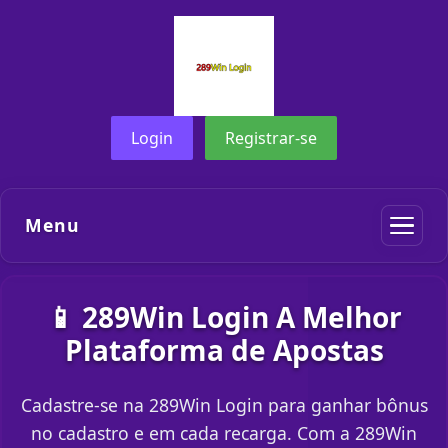
Login
Registrar-se
Menu
📱 289Win Login A Melhor
Plataforma de Apostas
Cadastre-se na 289Win Login para ganhar bônus
no cadastro e em cada recarga. Com a 289Win