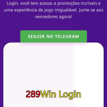
Login, você tem acesso a promoções incríveis e
uma experiência de jogo inigualável. Junte-se aos
vencedores agora!
SEGUIR NO TELEGRAM