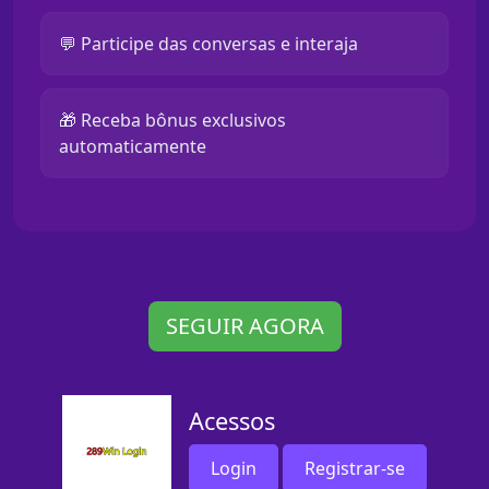
💬 Participe das conversas e interaja
🎁 Receba bônus exclusivos
automaticamente
SEGUIR AGORA
Acessos
Login
Registrar-se