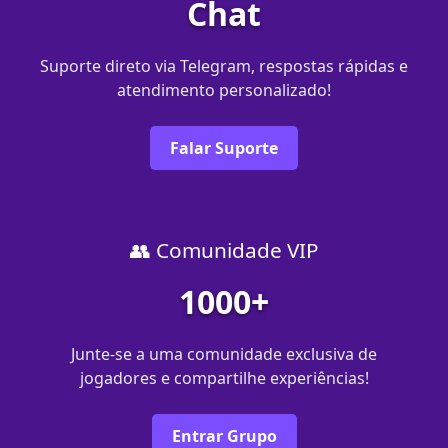
Chat
Suporte direto via Telegram, respostas rápidas e
atendimento personalizado!
Falar Suporte
👥 Comunidade VIP
1000+
Junte-se a uma comunidade exclusiva de
jogadores e compartilhe experiências!
Entrar Grupo