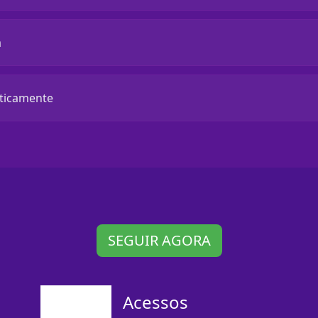
a
aticamente
SEGUIR AGORA
Acessos