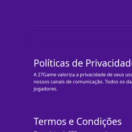
Políticas de Privacida
A 27Game valoriza a privacidade de seus u
nossos canais de comunicação. Todos os dad
jogadores.
Termos e Condições