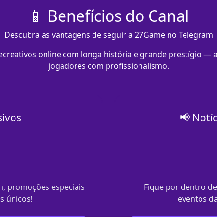
📱 Benefícios do Canal
Descubra as vantagens de seguir a 27Game no Telegram
creativos online com longa história e grande prestígio — 
jogadores com profissionalismo.
sivos
📢 Notí
m, promoções especiais
Fique por dentro d
s únicos!
eventos d