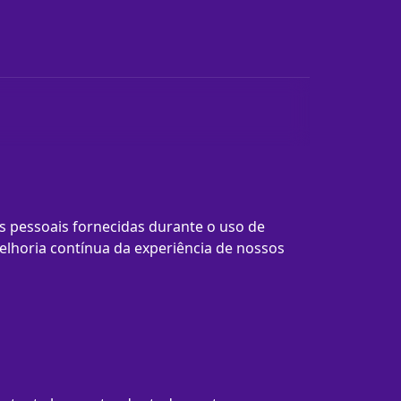
s pessoais fornecidas durante o uso de
elhoria contínua da experiência de nossos