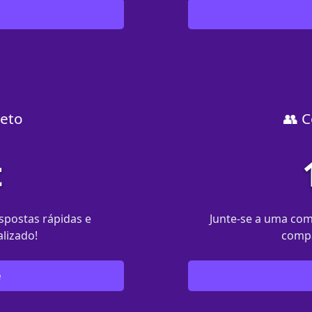
reto
👥 
t
espostas rápidas e
Junte-se a uma com
lizado!
compa
e