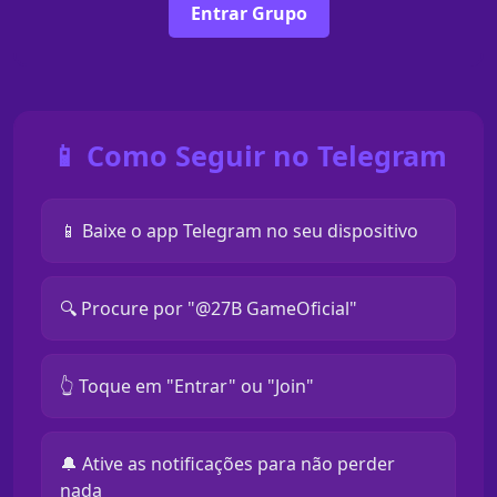
Entrar Grupo
📱 Como Seguir no Telegram
📱 Baixe o app Telegram no seu dispositivo
🔍 Procure por "@27B GameOficial"
👆 Toque em "Entrar" ou "Join"
🔔 Ative as notificações para não perder
nada