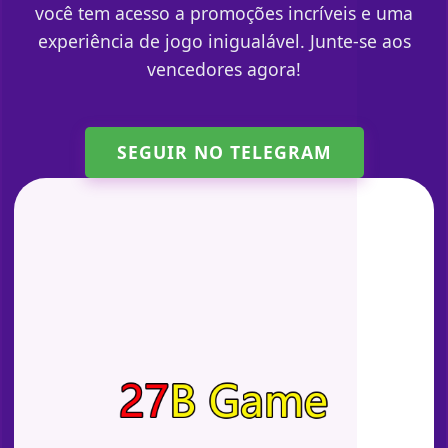
você tem acesso a promoções incríveis e uma
experiência de jogo inigualável. Junte-se aos
vencedores agora!
SEGUIR NO TELEGRAM