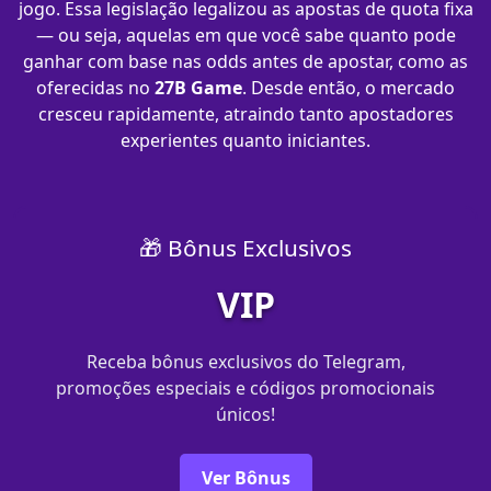
jogo. Essa legislação legalizou as apostas de quota fixa
— ou seja, aquelas em que você sabe quanto pode
ganhar com base nas odds antes de apostar, como as
oferecidas no
27B Game
. Desde então, o mercado
cresceu rapidamente, atraindo tanto apostadores
experientes quanto iniciantes.
🎁 Bônus Exclusivos
VIP
Receba bônus exclusivos do Telegram,
promoções especiais e códigos promocionais
únicos!
Ver Bônus