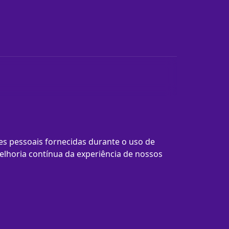
es pessoais fornecidas durante o uso de
elhoria contínua da experiência de nossos