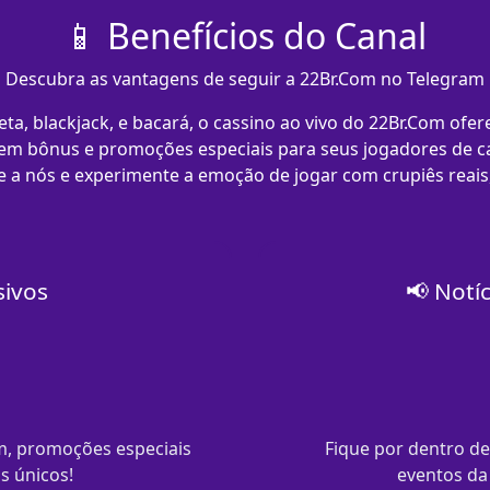
📱 Benefícios do Canal
Descubra as vantagens de seguir a 22Br.Com no Telegram
a, blackjack, e bacará, o cassino ao vivo do 22Br.Com ofer
em bônus e promoções especiais para seus jogadores de ca
 a nós e experimente a emoção de jogar com crupiês reais,
sivos
📢 Notí
m, promoções especiais
Fique por dentro d
s únicos!
eventos da