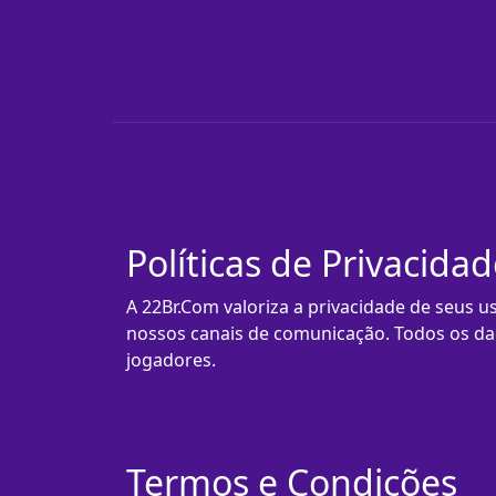
Políticas de Privacida
A 22Br.Com valoriza a privacidade de seus 
nossos canais de comunicação. Todos os dad
jogadores.
Termos e Condições