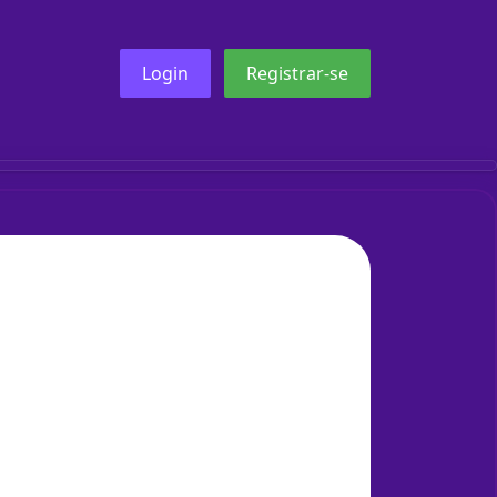
Login
Registrar-se