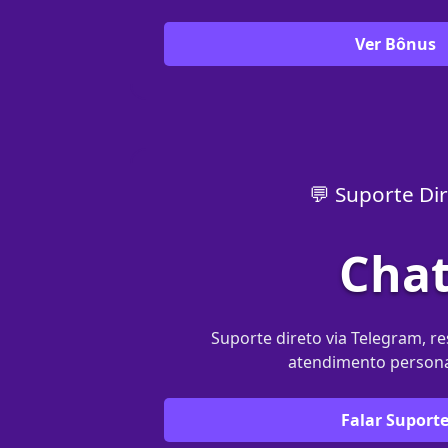
Ver Bônus
💬 Suporte Di
Cha
Suporte direto via Telegram, r
atendimento persona
Falar Suport