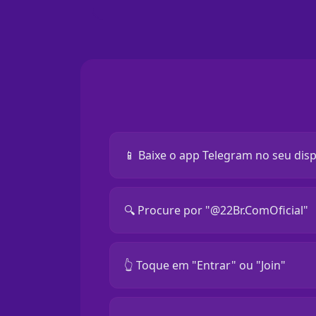
📱 Baixe o app Telegram no seu disp
🔍 Procure por "@22Br.ComOficial"
👆 Toque em "Entrar" ou "Join"