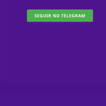
SEGUIR NO TELEGRAM