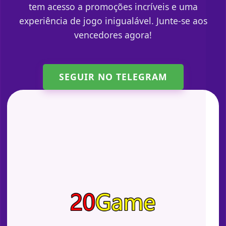
tem acesso a promoções incríveis e uma
experiência de jogo inigualável. Junte-se aos
vencedores agora!
SEGUIR NO TELEGRAM