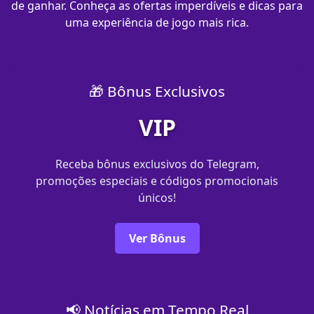
de ganhar. Conheça as ofertas imperdíveis e dicas para
uma experiência de jogo mais rica.
🎁 Bônus Exclusivos
VIP
Receba bônus exclusivos do Telegram,
promoções especiais e códigos promocionais
únicos!
Ver Bônus
📢 Notícias em Tempo Real