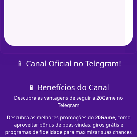
📱 Canal Oficial no Telegram!
📱 Benefícios do Canal
Descubra as vantagens de seguir a 20Game no
Telegram
Descubra as melhores promoções do
20Game
, como
aproveitar bônus de boas-vindas, giros grátis e
programas de fidelidade para maximizar suas chances