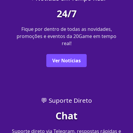
24/7
Fique por dentro de todas as novidades,
promoções e eventos da 20Game em tempo
real!
Ver Notícias
💬 Suporte Direto
Chat
Suporte direto via Telegram, respostas rápidas e