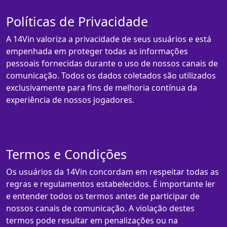
Políticas de Privacidade
A 14Vin valoriza a privacidade de seus usuários e está
empenhada em proteger todas as informações
pessoais fornecidas durante o uso de nossos canais de
comunicação. Todos os dados coletados são utilizados
exclusivamente para fins de melhoria contínua da
experiência de nossos jogadores.
Termos e Condições
Os usuários da 14Vin concordam em respeitar todas as
regras e regulamentos estabelecidos. É importante ler
e entender todos os termos antes de participar de
nossos canais de comunicação. A violação destes
termos pode resultar em penalizações ou na