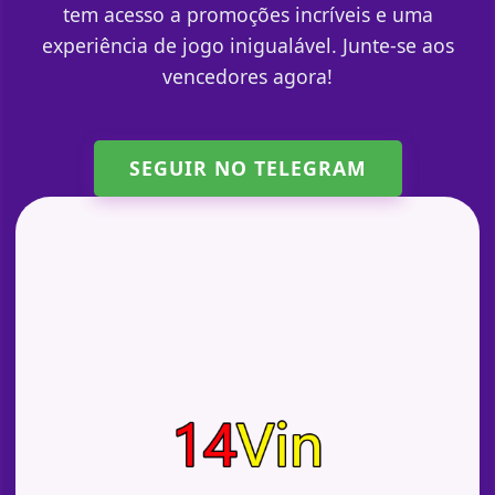
tem acesso a promoções incríveis e uma
experiência de jogo inigualável. Junte-se aos
vencedores agora!
SEGUIR NO TELEGRAM