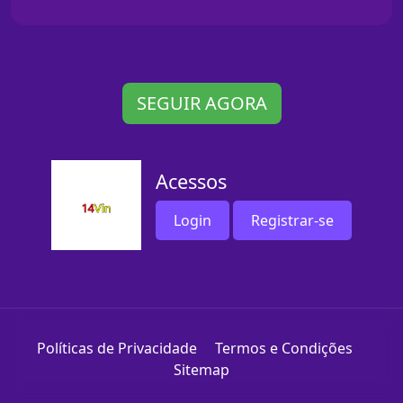
SEGUIR AGORA
Acessos
Login
Registrar-se
Políticas de Privacidade
Termos e Condições
Sitemap