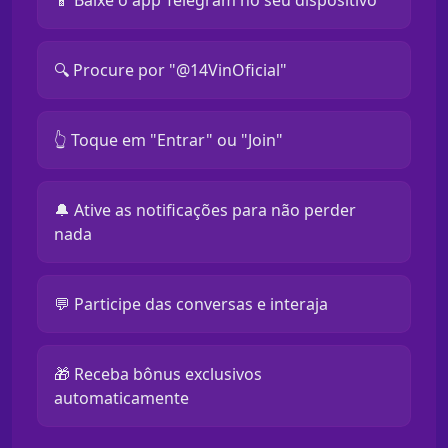
📱 Baixe o app Telegram no seu dispositivo
🔍 Procure por "@14VinOficial"
👆 Toque em "Entrar" ou "Join"
🔔 Ative as notificações para não perder
nada
💬 Participe das conversas e interaja
🎁 Receba bônus exclusivos
automaticamente