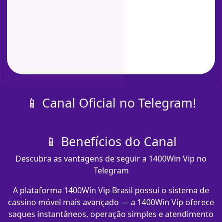
📱 Canal Oficial no Telegram!
📱 Benefícios do Canal
Descubra as vantagens de seguir a 1400Win Vip no
Telegram
A plataforma 1400Win Vip Brasil possui o sistema de
cassino móvel mais avançado — a 1400Win Vip oferece
saques instantâneos, operação simples e atendimento