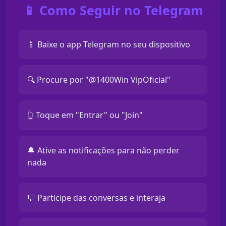
📱 Como Seguir no Telegram
📱 Baixe o app Telegram no seu dispositivo
🔍 Procure por "@1400Win VipOficial"
👆 Toque em "Entrar" ou "Join"
🔔 Ative as notificações para não perder
nada
💬 Participe das conversas e interaja