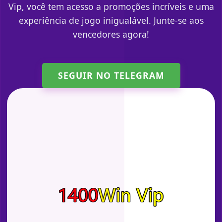
Vip, você tem acesso a promoções incríveis e uma
experiência de jogo inigualável. Junte-se aos
vencedores agora!
SEGUIR NO TELEGRAM