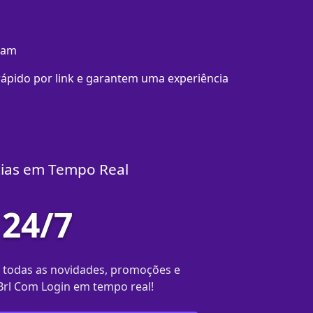
ram
rápido por link e garantem uma experiência
cias em Tempo Real
24/7
e todas as novidades, promoções e
Brl Com Login em tempo real!