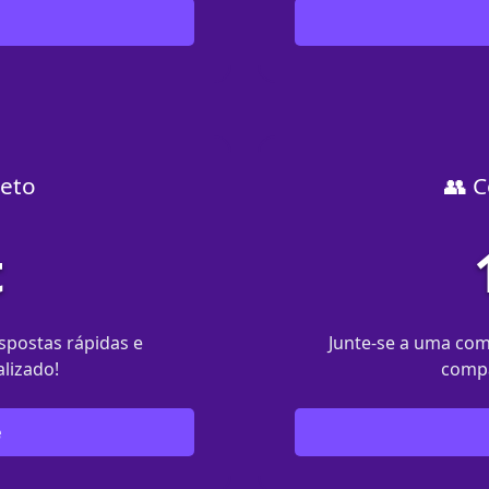
reto
👥 
t
espostas rápidas e
Junte-se a uma com
lizado!
compa
e