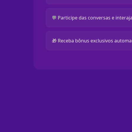
💬 Participe das conversas e interaj
🎁 Receba bônus exclusivos autom