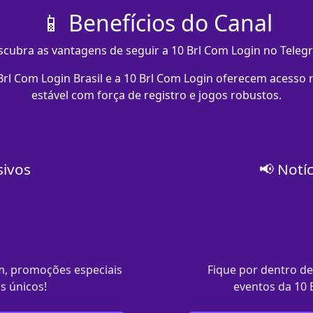
📱 Benefícios do Canal
cubra as vantagens de seguir a 10 Brl Com Login no Teleg
Brl Com Login Brasil e a 10 Brl Com Login oferecem acesso 
estável com força de registro e jogos robustos.
sivos
📢 Notí
m, promoções especiais
Fique por dentro d
s únicos!
eventos da 10 