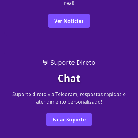
real!
Ver Notícias
💬 Suporte Direto
Chat
Suporte direto via Telegram, respostas rápidas e
atendimento personalizado!
Falar Suporte