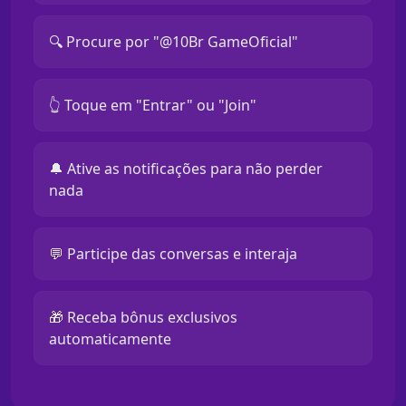
🔍 Procure por "@10Br GameOficial"
👆 Toque em "Entrar" ou "Join"
🔔 Ative as notificações para não perder
nada
💬 Participe das conversas e interaja
🎁 Receba bônus exclusivos
automaticamente