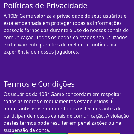
Políticas de Privacidade
A 10Br Game valoriza a privacidade de seus usuários e
está empenhada em proteger todas as informações
pessoais fornecidas durante o uso de nossos canais de
comunicação. Todos os dados coletados são utilizados
exclusivamente para fins de melhoria contínua da
experiência de nossos jogadores.
Termos e Condições
Os usuários da 10Br Game concordam em respeitar
todas as regras e regulamentos estabelecidos. É
importante ler e entender todos os termos antes de
participar de nossos canais de comunicação. A violação
destes termos pode resultar em penalizações ou na
suspensão da conta.