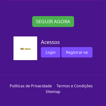
SEGUIR AGORA
Acessos
Login
Registrar-se
Políticas de Privacidade
Termos e Condições
Sitemap