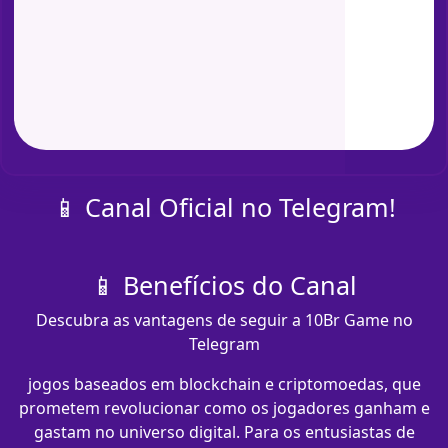
📱 Canal Oficial no Telegram!
📱 Benefícios do Canal
Descubra as vantagens de seguir a 10Br Game no
Telegram
jogos baseados em blockchain e criptomoedas, que
prometem revolucionar como os jogadores ganham e
gastam no universo digital. Para os entusiastas de