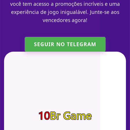
você tem acesso a promoções incríveis e uma
experiência de jogo inigualável. Junte-se aos
vencedores agora!
SEGUIR NO TELEGRAM